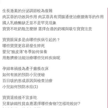
生長激素的分泌調節較為復雜
肉苁蓉的功效與作用 肉苁蓉具有潤腸通便治療腰痛等的作用
國人乳糖酶缺乏並不是罕見現象
寶寶不吃奶瓶怎麼辦 選擇合適的奶嘴與吸引寶寶注意
寶寶眼屎多是由哪些疾病引起的？
哪些寶寶更容易發生猝死
嬰兒“臉皮薄”冬季如何保養
用敷臍療法能治療哪些兒科疾病呢
孕婦車禍後為產子癱瘓在床
如何有效的預防小兒便秘
百日咳的形成原因與檢查治療
小兒如何預防水痘(1)
寶寶退燒後不宜多吃
兒童缺鐵性貧血應選擇哪些食物?怎樣吃較好?