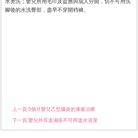
水燙洗；嬰兒所用毛巾及盆應與成人分開，切不可用洗
腳後的水洗臀部，盡早不穿開裆褲。
上一頁:
5個月嬰兒乙型腦炎的康復治療
下一頁:
嬰兒外耳道濕疹不可用溫水清潔