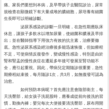
痛。家長們要想到本病，及早帶孩子去醫院診治，尿常
規檢查在顯微鏡下有大量成堆的膿細胞，尿培養有細菌
生長即可以明確診斷。
泌尿系感染的診斷一旦明確，在急性期應臥床
休息，讓孩子多飲水以增加尿量，使細菌和膿液及早排
出；並在醫師指導下用強力有效的抗主素，治療要徹
底。急性泌尿系感染經治療後多能迅速恢復，但如療程
不足，可使病情反復發作，變成慢性感染，特別是由於
腎和腎盂的慢性炎症在遷延多年後可發展至腎功能不
全，應引起重視。因此，帶病兒定期隨診很重要，急性
期療程結束後，每月隨診1次，共3月，如無復發可認為
治愈。
如何預防本病呢？首先應注意會陰部衛主，每
天洗臀部，給女孩子洗屁股時，應養成從前向後洗的習
慣，勤換內褲；嬰兒每次大便後要清洗臀部，尿布用開