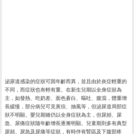
泌尿道感染的症狀可因年齡而異，並且由於炎症輕重的
不同，而症狀也有輕有重。在新生兒期以全身症狀為
主，如發熱、吃奶差、面色蒼白、嘔吐、腹瀉，體重增
長緩慢，部分病兒可見黃疸、抽風等，但泌尿道局部症
狀不明顯。嬰兒期雖仍以全身症狀為主，但尿頻、尿
急、尿痛症狀隨年齡增長逐漸明顯。兒童期則多有典型
尿頻、尿急及尿痛等症狀，有時伴有腎區及下腹部疼