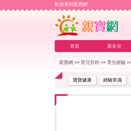
歡迎來到親寶網
首頁
新生兒
親寶網
>>
育兒百科
>>
育兒經驗
>
寶寶健康
經驗常識