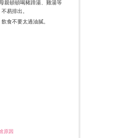
母親頓頓喝豬蹄湯、雞湯等
，不易排出。
飲食不要太過油膩。
啥原因