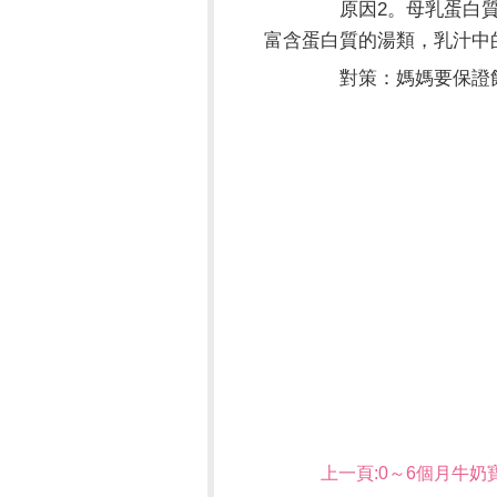
原因2。母乳蛋白質含
富含蛋白質的湯類，乳汁中
對策：媽媽要保證飲
上一頁:
0～6個月牛奶