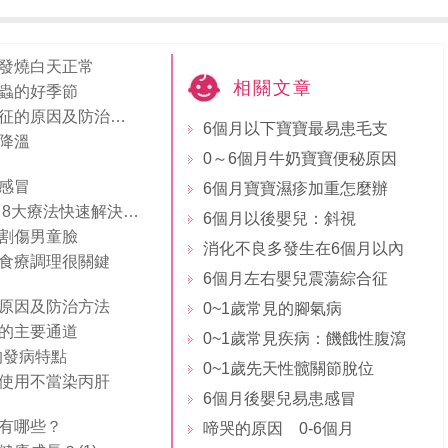
發燒白天正常
相關文章
蟲的好季節
導致嬰兒猝死綜合征的原因及防治方法（3）
6個月以下寶寶最易患毛支
降溫
0～6個月牛奶寶寶便秘原因
感冒
6個月寶寶濕疹加重怎麼辦
寶寶拉稀水怎麼辦 8大療法快速解決寶寶拉稀水恢復健康
6個月以後嬰兒：斜視
割傷男童臉
消化不良多發生在6個月以內
食療調理很關鍵
6個月左右嬰兒震蕩綜合征
原因及防治方法
0~1歲常見的腳氣病
的主要通道
0~1歲常見疾病：饑餓性腹瀉
的發病特點
0~1歲先天性髋關節脫位
使用不當染丙肝
6個月後嬰兒易患感冒
有哪些？
啼哭的原因 0-6個月