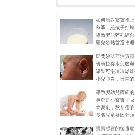
如何應對寶寶晚上
秋季，給孩子打蛔
嬰兒發熱首選物理
民間妙法巧治寶寶
罐裝可樂冷凍爆炸
小兒肺炎，日常的
導致嬰幼兒臍疝的
鼻腔是小寶寶呼吸
春夏劇，秋冬瘥”
多名兒童疑因針頭
寶寶感冒的後遺症