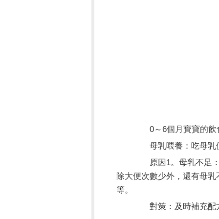
0～6個月寶寶的飲食
母乳喂養：吃母乳便
原因1。母乳不足：如
除大便次數少外，還有母乳
等。
對策：及時補充配方