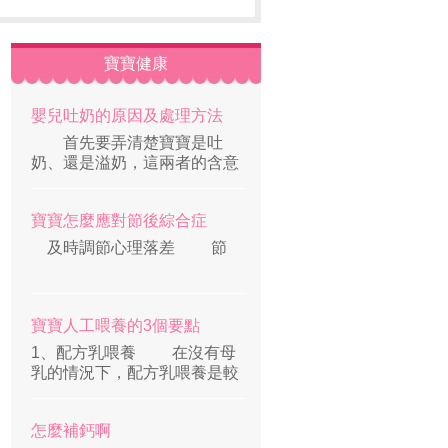
寶寶健康
嬰兒吐奶的原因及處理方法
首先要弄清楚寶寶是吐
奶、還是溢奶，這兩者的含意
不同，原因
寶寶怎麼應對節後綜合症
及時調節心理落差 節
寶寶人工喂養的3個要點
1、配方乳喂養 在沒有母
乳的情況下，配方乳喂養是較
好的選擇
怎麼補鈣啊