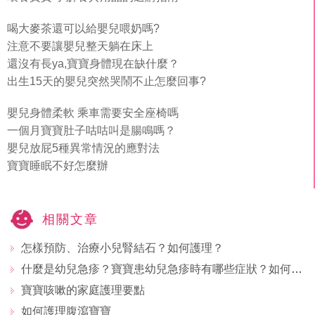
喝大麥茶還可以給嬰兒喂奶嗎?
注意不要讓嬰兒整天躺在床上
還沒有長ya,寶寶身體現在缺什麼？
出生15天的嬰兒突然哭鬧不止怎麼回事?
嬰兒身體柔軟 乘車需要安全座椅嗎
一個月寶寶肚子咕咕叫是腸鳴嗎？
嬰兒放屁5種異常情況的應對法
寶寶睡眠不好怎麼辦
相關文章
怎樣預防、治療小兒腎結石？如何護理？
什麼是幼兒急疹？寶寶患幼兒急疹時有哪些症狀？如何治療護理？
寶寶咳嗽的家庭護理要點
如何護理腹瀉寶寶