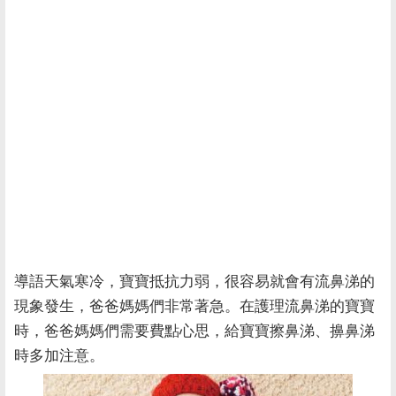
導語
天氣寒冷，寶寶抵抗力弱，很容易就會有流鼻涕的
現象發生，爸爸媽媽們非常著急。在護理流鼻涕的寶寶
時，爸爸媽媽們需要費點心思，給寶寶擦鼻涕、擤鼻涕
時多加注意。