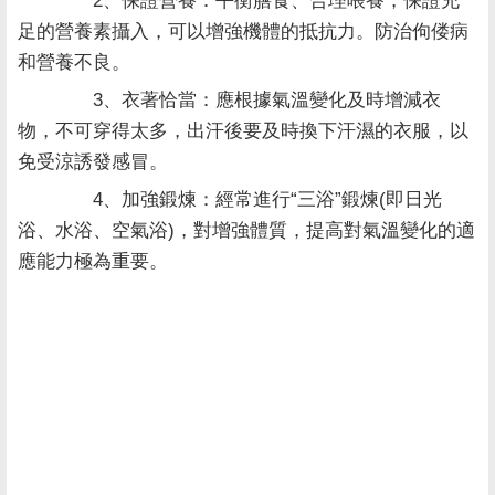
2、保證營養：平衡膳食、合理喂養，保證充
足的營養素攝入，可以增強機體的抵抗力。防治佝偻病
和營養不良。
3、衣著恰當：應根據氣溫變化及時增減衣
物，不可穿得太多，出汗後要及時換下汗濕的衣服，以
免受涼誘發感冒。
4、加強鍛煉：經常進行“三浴”鍛煉(即日光
浴、水浴、空氣浴)，對增強體質，提高對氣溫變化的適
應能力極為重要。