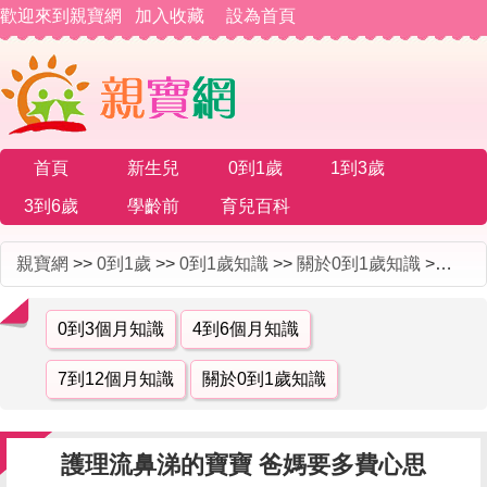
歡迎來到親寶網
加入收藏
設為首頁
首頁
新生兒
0到1歲
1到3歲
3到6歲
學齡前
育兒百科
親寶網
>>
0到1歲
>>
0到1歲知識
>>
關於0到1歲知識
>> 護理流鼻涕的寶寶 爸媽要多費心思
0到3個月知識
4到6個月知識
7到12個月知識
關於0到1歲知識
護理流鼻涕的寶寶 爸媽要多費心思