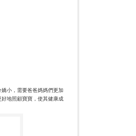
分嬌小，需要爸爸媽媽們更加
更好地照顧寶寶，使其健康成