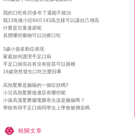
我的口吃有20多年了還能不能治
我13有矮小症64斤143高怎樣可以讓自己增高
什麼是兒童遺尿呢
具體哪些藥物可以治療口吃
3歲小孩多動症表現
家庭如何護理手足口病
手足口病現在有沒有疫苗可以接種
19歲突然發生口吃怎麼回事
高熱驚厥是癫痫的一個症狀嗎?
小兒高熱驚厥後遺症有哪些呢
小孩高溫驚厥腦電圖有尖波是癫痫嗎？
學校有得手足口病同學去上學會被傳染嗎
相關文章