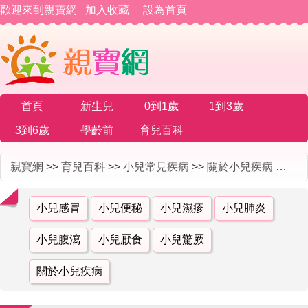
歡迎來到親寶網
加入收藏
設為首頁
首頁
新生兒
0到1歲
1到3歲
3到6歲
學齡前
育兒百科
親寶網
>>
育兒百科
>>
小兒常見疾病
>>
關於小兒疾病
>> 輕度口吃者能不能通過心理改正得到有效的治療
小兒感冒
小兒便秘
小兒濕疹
小兒肺炎
小兒腹瀉
小兒厭食
小兒驚厥
關於小兒疾病