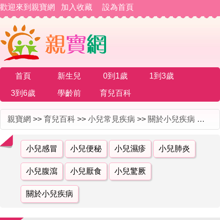
歡迎來到親寶網
加入收藏
設為首頁
首頁
新生兒
0到1歲
1到3歲
3到6歲
學齡前
育兒百科
親寶網
>>
育兒百科
>>
小兒常見疾病
>>
關於小兒疾病
>> 遺尿會遺傳下一代嗎
小兒感冒
小兒便秘
小兒濕疹
小兒肺炎
小兒腹瀉
小兒厭食
小兒驚厥
關於小兒疾病