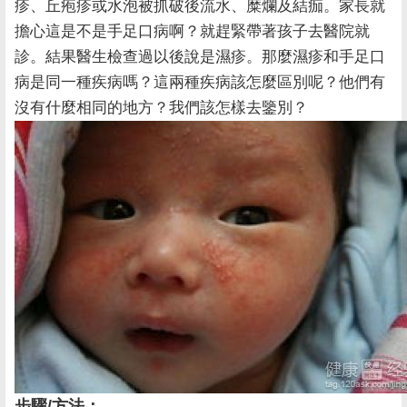
疹、丘疱疹或水泡被抓破後流水、糜爛及結痂。家長就
擔心這是不是手足口病啊？就趕緊帶著孩子去醫院就
診。結果醫生檢查過以後說是濕疹。那麼濕疹和手足口
病是同一種疾病嗎？這兩種疾病該怎麼區別呢？他們有
沒有什麼相同的地方？我們該怎樣去鑒別？
步驟/方法：