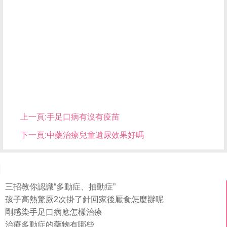
上一頁:
手足口病有沒有疫苗
下一頁:
中藥治療兒童遺尿效果好嗎
三招教你認識“多動症、抽動症”
孩子高熱驚厥2次掛了針回家後厭食怎麼辦呢
剛感染手足口病應怎樣治療
治療多動症的藥物有哪些