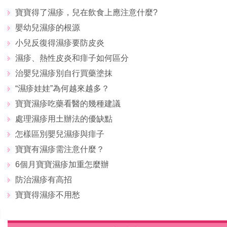
寶寶得了濕疹，兒在飲食上應注意什麼?
嬰幼兒濕疹的根源
小兒反復得濕疹要防皮炎
濕疹、熱性皮炎和痱子如何區分
治嬰兒濕疹別自行買藥塗抹
“濕疹娃娃”為何越來越多？
寶寶濕疹吃藥看醫的幾種建議
處理濕疹用土辦法的優缺點
怎樣區別嬰兒濕疹與痱子
寶寶有濕疹需注意什麼？
6個月寶寶濕疹加重怎麼辦
防治濕疹有高招
寶寶得濕疹不用愁