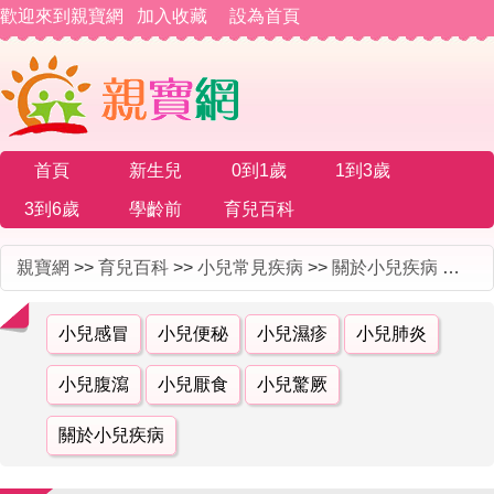
歡迎來到親寶網
加入收藏
設為首頁
首頁
新生兒
0到1歲
1到3歲
3到6歲
學齡前
育兒百科
親寶網
>>
育兒百科
>>
小兒常見疾病
>>
關於小兒疾病
>> 濕疹與手足口病是一種病嗎
小兒感冒
小兒便秘
小兒濕疹
小兒肺炎
小兒腹瀉
小兒厭食
小兒驚厥
關於小兒疾病