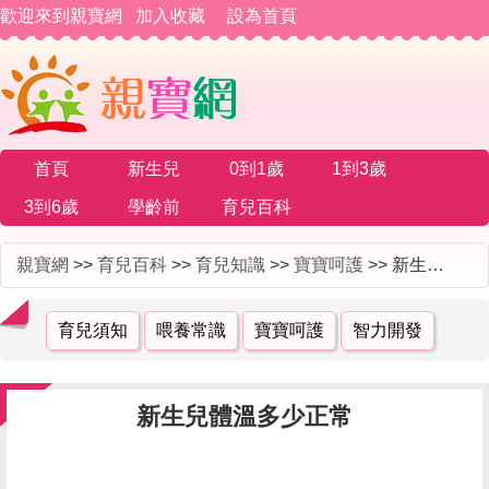
歡迎來到親寶網
加入收藏
設為首頁
首頁
新生兒
0到1歲
1到3歲
3到6歲
學齡前
育兒百科
親寶網
>>
育兒百科
>>
育兒知識
>>
寶寶呵護
>> 新生兒體溫多少正常
育兒須知
喂養常識
寶寶呵護
智力開發
新生兒體溫多少正常