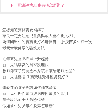
下一頁:
新生兒咳嗽有痰怎麼辦？
怎樣知道寶寶需要補鋅了
家長一定要注意兒童藥與成人藥不要混著用
為何剛出生的寶寶要打乙肝疫苗 乙肝疫苗多久打一次
最安全最健康的驅蚊方法
近年來兒童肥胖呈上升趨勢
新生兒結膜炎的居家護理法
教師節來了究竟應不應該不該給老師送禮？
新生兒睡姿 新生寶寶睡覺哪種姿勢好？
學齡前的孩子應該如何補充營養
新生兒生理性黃疸與病理性黃膽的區別
孩子缺鈣的十大危險信號
假如新生兒臍帶不脫落怎麼辦?