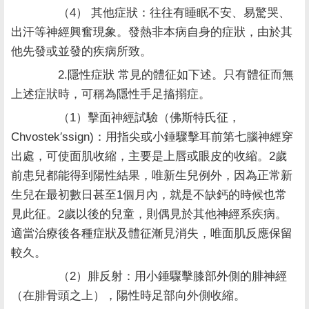
（4） 其他症狀：往往有睡眠不安、易驚哭、
出汗等神經興奮現象。發熱非本病自身的症狀，由於其
他先發或並發的疾病所致。
2.隱性症狀 常見的體征如下述。只有體征而無
上述症狀時，可稱為隱性手足搐搦症。
（1）擊面神經試驗（佛斯特氏征，
Chvostek′ssign)：用指尖或小錘驟擊耳前第七腦神經穿
出處，可使面肌收縮，主要是上唇或眼皮的收縮。2歲
前患兒都能得到陽性結果，唯新生兒例外，因為正常新
生兒在最初數日甚至1個月內，就是不缺鈣的時候也常
見此征。2歲以後的兒童，則偶見於其他神經系疾病。
適當治療後各種症狀及體征漸見消失，唯面肌反應保留
較久。
（2）腓反射：用小錘驟擊膝部外側的腓神經
（在腓骨頭之上），陽性時足部向外側收縮。