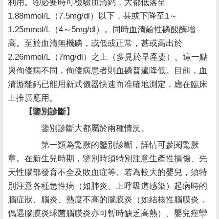
利用。④必要時可檢驗血清鈣，大都低落至
1.88mmol/L（7.5mg/dl）以下，甚或下降至1～
1.25mmol/L（4～5mg/dl）。同時血清鹼性磷酸酶增
高。至於血清無機磷，或低或正常，甚或高出於
2.26mmol/L（7mg/dl）之上（多見於早產嬰）。這一點
與佝偻病不同，佝偻病患者則血磷普遍降低。目前，血
清游離鈣已能用新式儀器快速而准確地測定，應在臨床
上推廣應用。
【鑒別診斷】
鑒別診斷大都屬於兩種情況。
第一類為驚厥的鑒別診斷，詳情可參閱驚厥
章。在新生兒時期，鑒別時須特別注意生產性損傷、先
天性腦部發育不全及敗血症等。若為較大的嬰兒，須特
別注意各種急性病（如肺炎、上呼吸道感染）起病時的
腦症狀、腦炎、熱度不高的腦膜炎（如結核性腦膜炎，
偶遇腦膜炎球菌腦膜炎亦可暫時缺乏高熱）、嬰兒痙攣