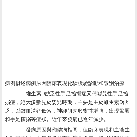
病例概述病例原因臨床表現化驗檢驗診斷和診別治療
維生素D缺乏性手足搐搦症又稱嬰兒性手足搐
搦症，絕大多數見於嬰兒時期，主要是由於維生素D缺
乏，以致血清鈣低落，神經肌肉興奮性增強，出現驚厥
和手足搐搦等症狀。近年來發病已逐年減少。
發病原因與佝偻病相同，但臨床表現和血液生