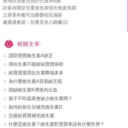
全球試管嬰兒預計已達500萬
許多自閉症兒童首先表現出免疫失調
土茯苓外敷可治療嬰幼兒濕疹
健康過春節：兒童安全八錦囊(1)
相關文章
謹防寶寶維生素A缺乏
用抗生素不能縮短寶寶病程
給寶寶濫用抗生素弊端多多
為什麼維生素A容易缺乏呢
因缺維生素K導致內出血
孩子不吃蔬菜會缺少維生素嗎？
如何給新生兒補充維生素D
怎樣給寶寶補充維生素
什麼是維生素？維生素對寶寶來說有什麼作用？