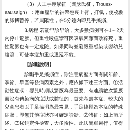
（3）人工手痙攣征（陶瑟氏征，Trouss-
eau′ssign）：用血壓計的袖帶包裹上臂，打氣，使桡側
的脈搏暫停，若屬陽性，在5分鐘內即見手搐搦。
3.病程 若能早診早治，大多數病例可在1～2天
內停止驚厥。但重性喉痙攣可因吸氣困難而致猝死，重
性驚厥也有一定危險。如果同時並發嚴重感染或嬰幼兒
腹瀉，可使本症加重或遷延不愈。
【診斷說明】
診斷手足搐搦症，除注意病歷方面有關年齡、
季節、早產等發病因素之外，應依據下述三方面。①活
動性症狀：嬰兒時期以驚厥為最重要。有連續數次驚厥
而沒有傳染病的症狀或體征的，首先考慮本症。較大的
兒童患者以手足搐搦為最常見，手足搐搦為本症的特殊
症狀，即無其他症狀亦可確定診斷。②體征：如上節所
述。③尿鈣定性檢查，大多陰性。此法簡單易行，值得