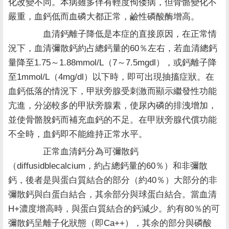
化改變不同。本病雖多伴有輕度佝偻病，但骨骼變化不
嚴重，血鈣低而血磷大都正常，鹼性磷酸酶增高。
血清鈣離子降低是本症的直接原因，在正常情
況下，血清彌散鈣約占總鈣量的60％左右，若血清總鈣
量降至1.75～1.88mmol/L（7～7.5mgdl），或鈣離子降
至1mmol/L（4mg/dl）以下時，即可出現抽搐症狀。在
血鈣低落的情況下，甲狀旁腺受刺激而顯示繼發性功能
亢進，分泌較多的甲狀旁腺素，使尿內磷的排洩增加，
並使骨骼脫鈣而補充血鈣的不足。在甲狀旁腺代償功能
不全時，血鈣即不能維持正常水平。
正常血清鈣分為可彌散鈣
（diffusidblecalcium，約占總鈣量的60％）和非彌散
鈣，後者是與蛋白質結合的部分（約40％）大部分的非
彌散鈣與白蛋白結合，其余部分與球蛋白結合。當血清
H+濃度增高時，與蛋白質結合的鈣減少。約有80％的可
彌散鈣呈離子化狀態（即Ca++），其余的部分與磷酸