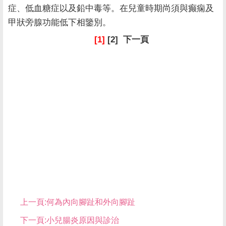
症、低血糖症以及鉛中毒等。在兒童時期尚須與癫痫及
甲狀旁腺功能低下相鑒別。
[1]
[2] 下一頁
上一頁:
何為內向腳趾和外向腳趾
下一頁:
小兒腸炎原因與診治