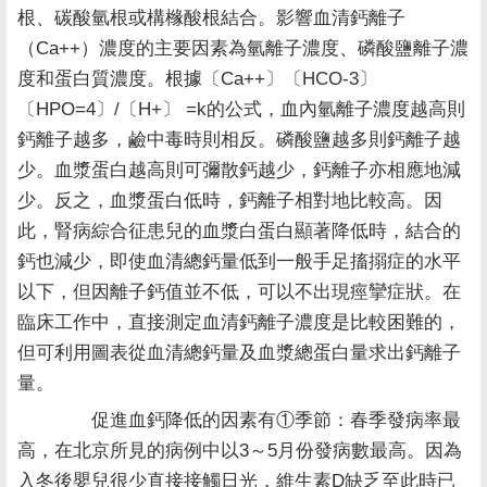
根、碳酸氫根或構橼酸根結合。影響血清鈣離子
（Ca++）濃度的主要因素為氫離子濃度、磷酸鹽離子濃
度和蛋白質濃度。根據〔Ca++〕〔HCO-3〕
〔HPO=4〕/〔H+〕 =k的公式，血內氫離子濃度越高則
鈣離子越多，鹼中毒時則相反。磷酸鹽越多則鈣離子越
少。血漿蛋白越高則可彌散鈣越少，鈣離子亦相應地減
少。反之，血漿蛋白低時，鈣離子相對地比較高。因
此，腎病綜合征患兒的血漿白蛋白顯著降低時，結合的
鈣也減少，即使血清總鈣量低到一般手足搐搦症的水平
以下，但因離子鈣值並不低，可以不出現痙攣症狀。在
臨床工作中，直接測定血清鈣離子濃度是比較困難的，
但可利用圖表從血清總鈣量及血漿總蛋白量求出鈣離子
量。
促進血鈣降低的因素有①季節：春季發病率最
高，在北京所見的病例中以3～5月份發病數最高。因為
入冬後嬰兒很少直接接觸日光，維生素D缺乏至此時已