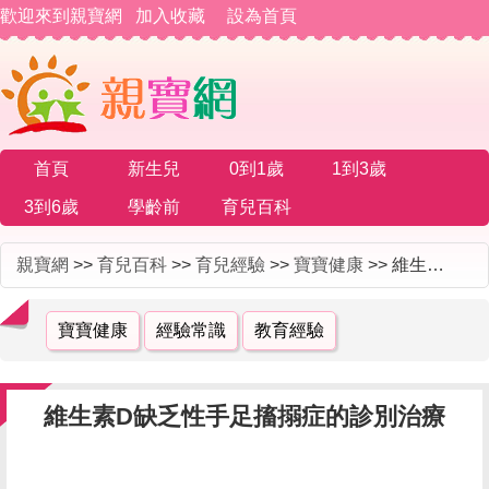
歡迎來到親寶網
加入收藏
設為首頁
首頁
新生兒
0到1歲
1到3歲
3到6歲
學齡前
育兒百科
親寶網
>>
育兒百科
>>
育兒經驗
>>
寶寶健康
>> 維生素D缺乏性手足搐搦症的診別治療
寶寶健康
經驗常識
教育經驗
維生素D缺乏性手足搐搦症的診別治療