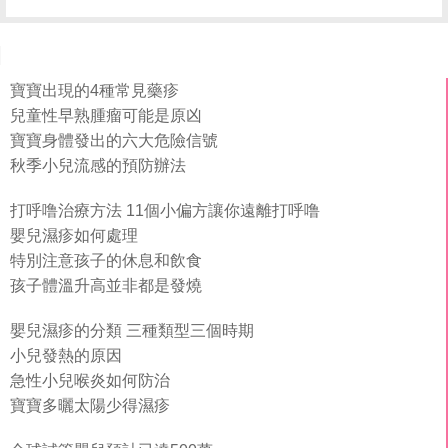
寶寶出現的4種常見藥疹
兒童性早熟腫瘤可能是原凶
寶寶身體發出的六大危險信號
秋季小兒流感的預防辦法
打呼噜治療方法 11個小偏方讓你遠離打呼噜
嬰兒濕疹如何處理
特別注意孩子的休息和飲食
孩子體溫升高並非都是發燒
嬰兒濕疹的分類 三種類型三個時期
小兒發熱的原因
急性小兒喉炎如何防治
寶寶多曬太陽少得濕疹