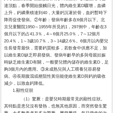
達頂點，春季開始接觸日光，體內維生素D驟增，血磷
上升，鈣磷乘積達到40，大量鈣沉著於骨，血鈣暫時下
降而促使發病。②年齡：發病年齡多在6個月以下。北
京兒童醫院1950～1955年所見的1，297例中，年齡在3
個月以下的占41.3％，4～6個月25.0％，7～12個月
20.4％，1～3歲10.7％，3～14歲2.6％。6個月以內嬰兒
生長發育最快，需要鈣質較多，若飲食中供應不足，加
以維生素D缺乏即易發病。發病年齡早的多與母親妊娠
時缺乏維生素D有關，一般嬰兒體內儲存的維生素D，足
夠3個月內的應用。③未成熟兒與人工喂養兒容易發
病。④長期腹瀉或梗阻性黃疸能使維生素D與鈣的吸收
減少，以致血鈣降低。
1.顯性症狀
（1）驚厥：是嬰兒時期最常見的顯性症狀。
其特點是患兒沒有發熱，也無其他原因，而突然發生驚