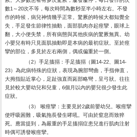
厥。大多數患者有多次驚厥，屢發屢停，每日發作的次
數1～20次不等，每次時間為數秒至半小時左右。不發
作的時候，病兒神情幾乎正常。驚厥的時候大都知覺全
失，手足發生節律性抽動，面部肌肉亦起痙攣，眼球上
翻，大小便失禁，所有病態與其他疾病的驚厥無異。幼
小嬰兒有時只見面肌抽動即是本病的最初症狀。至於痙
攣的部位，多見於左右兩側，偶或偏重於一側。
（2）手足搐搦：手足搐搦（圖14-22、圖14-
23）為此病特殊的症狀，表現為腕部彎曲，手指伸直，
大拇指貼近掌心，足趾強直而跖部略彎，呈弓狀。往往
見於較大嬰幼兒和兒童，6個月以內的嬰兒很少發生此
症狀。
（3） 喉痙攣：主要見於2歲前嬰幼兒。喉痙攣
使呼吸困難，吸氣拖長發生哮吼。可由於窒息而致猝
死。應當提到，為嚴重的手足搐搦症患兒進行肌肉注射
時偶可誘發喉痙攣。